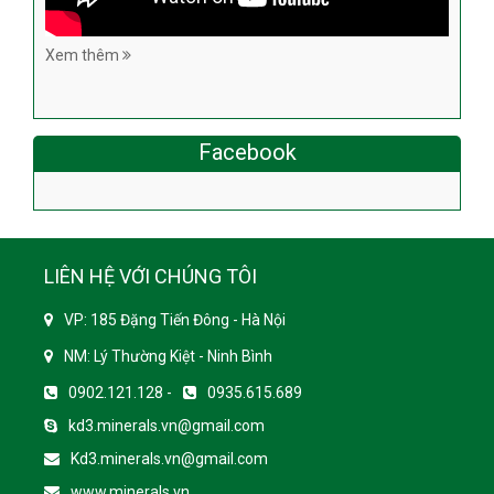
Xem thêm
Facebook
LIÊN HỆ VỚI CHÚNG TÔI
VP: 185 Đặng Tiến Đông - Hà Nội
NM: Lý Thường Kiệt - Ninh Bình
0902.121.128 -
0935.615.689
kd3.minerals.vn@gmail.com
Kd3.minerals.vn@gmail.com
www.minerals.vn