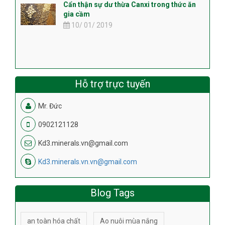
Cẩn thận sự dư thừa Canxi trong thức ăn
gia cầm
10/ 01/ 2019
Hỗ trợ trực tuyến
Mr. Đức
0902121128
Kd3.minerals.vn@gmail.com
Kd3.minerals.vn.vn@gmail.com
Blog Tags
an toàn hóa chất
Ao nuôi mùa nắng