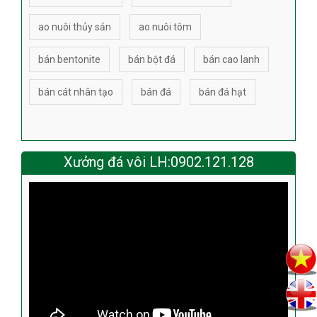
ao nuôi thủy sản
ao nuôi tôm
bán bentonite
bán bột đá
bán cao lanh
bán cát nhân tạo
bán đá
bán đá hạt
Xưởng đá vôi LH:0902.121.128