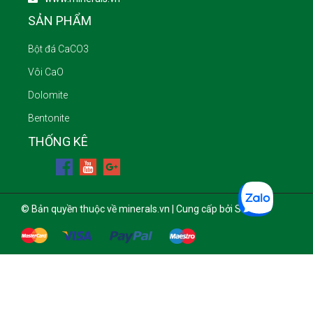
SẢN PHẨM
Bột đá CaCO3
Vôi CaO
Dolomite
Bentonite
THỐNG KÊ
© Bản quyền thuộc về minerals.vn | Cung cấp bởi Sapo