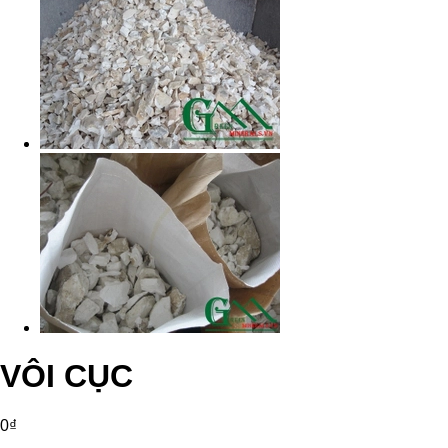
VÔI CỤC
0₫