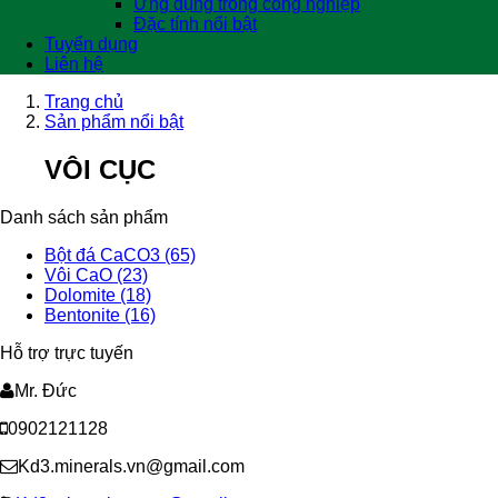
Ứng dụng trong công nghiệp
Đặc tính nổi bật
Tuyển dụng
Liên hệ
Trang chủ
Sản phẩm nổi bật
VÔI CỤC
Danh sách sản phẩm
Bột đá CaCO3 (65)
Vôi CaO (23)
Dolomite (18)
Bentonite (16)
Hỗ trợ trực tuyến
Mr. Đức
0902121128
Kd3.minerals.vn@gmail.com