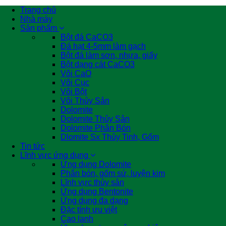
Trang chủ
Nhà máy
Sản phẩm
Bột đá CaCO3
Đá hạt 4-5mm làm gạch
Bột đá làm sơn, nhựa, giấy
Bột dạng cát CaCO3
Vôi CaO
Vôi Cục
Vôi Bột
Vôi Thủy Sản
Dolomite
Dolomite Thủy Sản
Dolomite Phân Bón
Dlomite Sx Thủy Tinh, Gốm
Tin tức
Lĩnh vực ứng dụng
Ứng dụng Dolomite
Phân bón, gốm sứ, luyện kim
Lĩnh vực thủy sản
Ứng dụng Bentonite
Ứng dụng đa dạng
Đặc tính ưu việt
Cao lanh