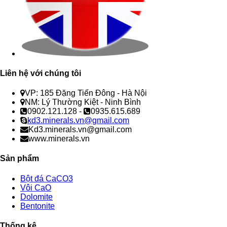
Liên hệ với chúng tôi
VP: 185 Đặng Tiến Đông - Hà Nội
NM: Lý Thường Kiệt - Ninh Bình
0902.121.128 -
0935.615.689
kd3.minerals.vn@gmail.com
Kd3.minerals.vn@gmail.com
www.minerals.vn
Sản phẩm
Bột đá CaCO3
Vôi CaO
Dolomite
Bentonite
Thống kê