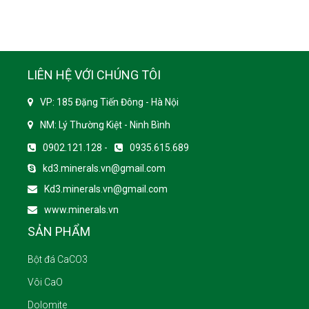
LIÊN HỆ VỚI CHÚNG TÔI
VP: 185 Đặng Tiến Đông - Hà Nội
NM: Lý Thường Kiệt - Ninh Bình
0902.121.128 -
0935.615.689
kd3.minerals.vn@gmail.com
Kd3.minerals.vn@gmail.com
www.minerals.vn
SẢN PHẨM
Bột đá CaCO3
Vôi CaO
Dolomite