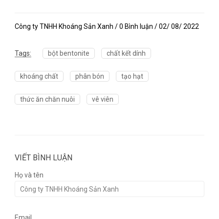
Công ty TNHH Khoáng Sản Xanh / 0 Bình luận / 02/ 08/ 2022
Tags:
bột bentonite
chất kết dính
khoáng chất
phân bón
tạo hạt
thức ăn chăn nuôi
vê viên
VIẾT BÌNH LUẬN
Họ và tên
Email