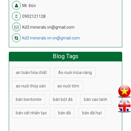
Mr. Đức
0902121128
Kd3.minerals.vn@gmail.com
Kd3.minerals.vn.vn@gmail.com
Blog Tags
an toàn hóa chất
Ao nuôi mùa nắng
ao nuôi thủy sản
ao nuôi tôm
bán bentonite
bán bột đá
bán cao lanh
bán cát nhân tạo
bán đá
bán đá hạt