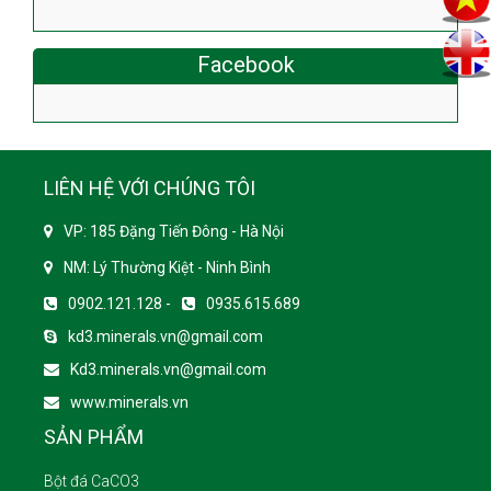
Facebook
LIÊN HỆ VỚI CHÚNG TÔI
VP: 185 Đặng Tiến Đông - Hà Nội
NM: Lý Thường Kiệt - Ninh Bình
0902.121.128 -
0935.615.689
kd3.minerals.vn@gmail.com
Kd3.minerals.vn@gmail.com
www.minerals.vn
SẢN PHẨM
Bột đá CaCO3