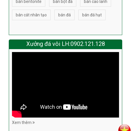
bán bentonite
bán bột đá
bán cao lanh
bán cát nhân tạo
bán đá
bán đá hạt
Xưởng đá vôi LH:0902.121.128
Xem thêm