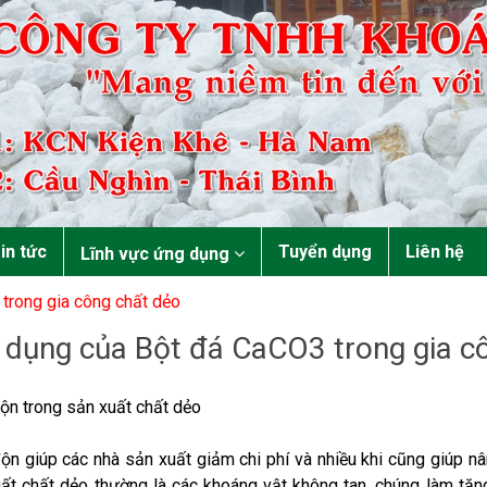
in tức
Tuyển dụng
Liên hệ
Lĩnh vực ứng dụng
trong gia công chất dẻo
 dụng của Bột đá CaCO3 trong gia c
ộn trong sản xuất chất dẻo
ộn giúp các nhà sản xuất giảm chi phí và nhiều khi cũng giúp n
ất chất dẻo thường là các khoáng vật không tan, chúng làm tăng