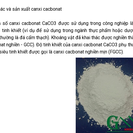
hác và sản xuất canxi cacbonat
 số canxi cacbonat CaCO3 được sử dụng trong công nghiệp là
tinh khiết (ví dụ để sử dụng trong ngành thực phẩm hoặc dư
thường là đá cẩm thạch). Khoáng vật đã khai thác được nghiền thà
at nghiền - GCC). Độ tinh khiết của canxi cacbonat CaCO3 phụ th
iêu tinh khiết được gọi là canxi cacbonat nghiền mịn (FGCC).