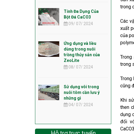
trong 
Tính Đa Dụng Của
Bột Đá CaCO3
Các vậ
09/ 07/ 2024
xuất p
của po
polym
Ứng dụng và liều
dùng trong nuôi
trồng thủy sản của
Trong 
ZeoLite
trong 
08/ 07/ 2024
Trong 
cũng đ
Sử dụng vôi trong
nuôi tôm cần lưu ý
những gì
Khi sử
04/ 07/ 2024
then c
dụng c
đối v
CaCO3 
Hỗ trợ trực tuyến