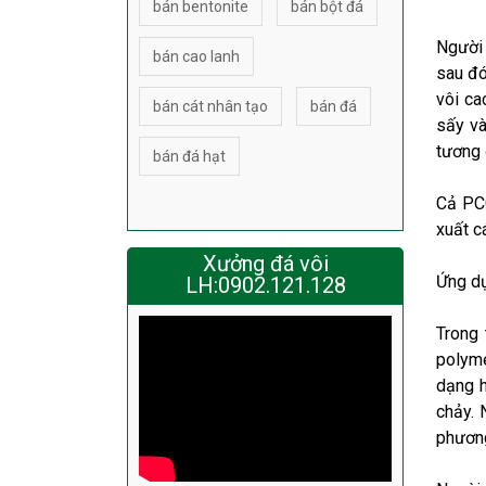
bán bentonite
bán bột đá
Người 
bán cao lanh
sau đó
vôi ca
bán cát nhân tạo
bán đá
sấy và
tương
bán đá hạt
Cả PCC
xuất c
Xưởng đá vôi
Ứng dụ
LH:0902.121.128
Trong 
polyme
dạng h
chảy. 
phương