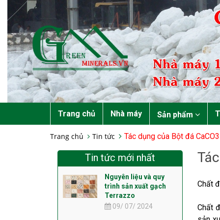
Trang chủ
Nhà máy
T
Sản phẩm
Trang chủ
Tin tức
Tác dụng của Bột đá CaCO3 
Tác
Tin tức mới nhất
Nguyên liệu và quy
Chất đ
trình sản xuất gạch
Terrazzo
09/ 07/ 2024
Chất đ
sản xu