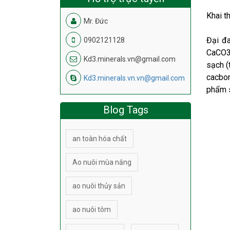
Khai t
Mr. Đức
Đại đa
0902121128
CaCO3 
Kd3.minerals.vn@gmail.com
sạch (
cacbon
Kd3.minerals.vn.vn@gmail.com
phẩm s
Blog Tags
an toàn hóa chất
Ao nuôi mùa nắng
ao nuôi thủy sản
ao nuôi tôm