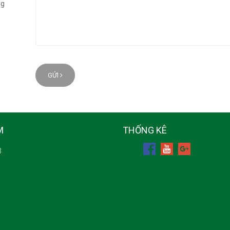
ng
GỬI
M
THỐNG KÊ
3