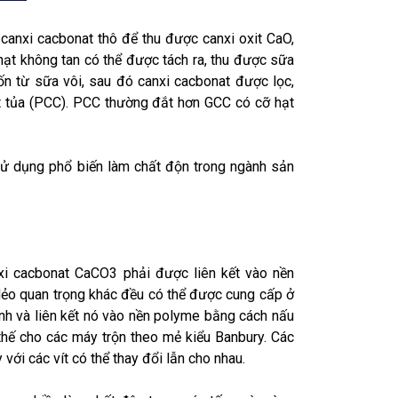
anxi cacbonat thô để thu được canxi oxit CaO,
hạt không tan có thể được tách ra, thu được sữa
n từ sữa vôi, sau đó canxi cacbonat được lọc,
t tủa (PCC). PCC thường đắt hơn GCC có cỡ hạt
ử dụng phổ biến làm chất độn trong ngành sản
nxi cacbonat CaCO3 phải được liên kết vào nền
dẻo quan trọng khác đều có thể được cung cấp ở
định và liên kết nó vào nền polyme bằng cách nấu
 thế cho các máy trộn theo mẻ kiểu Banbury. Các
ới các vít có thể thay đổi lẫn cho nhau.