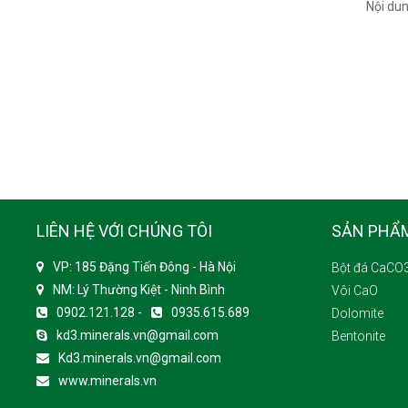
Nội du
LIÊN HỆ VỚI CHÚNG TÔI
SẢN PHẨ
VP: 185 Đặng Tiến Đông - Hà Nội
Bột đá CaCO
NM: Lý Thường Kiệt - Ninh Bình
Vôi CaO
0902.121.128 -
0935.615.689
Dolomite
kd3.minerals.vn@gmail.com
Bentonite
Kd3.minerals.vn@gmail.com
www.minerals.vn