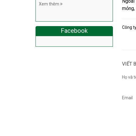
Ngoài 
Xem thêm
mỏng, 
Công t
Facebook
VIẾT 
Họ và t
Email