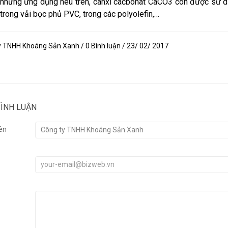
những ứng dụng nêu trên, canxi cacbonat CaCO3 còn được sử d
trong vải bọc phủ PVC, trong các polyolefin,…
y TNHH Khoáng Sản Xanh / 0 Bình luận / 23/ 02/ 2017
BÌNH LUẬN
ên