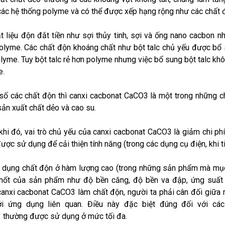
các hệ thống polyme và có thể được xếp hạng rộng như các chất 
t liệu độn đắt tiền như sợi thủy tinh, sợi và ống nano cacbon
olyme. Các chất độn khoáng chất như bột talc chủ yếu được bổ s
lyme. Tuy bột talc rẻ hơn polyme nhưng việc bổ sung bột talc khô
e.
số các chất độn thì canxi cacbonat CaCO3 là một trong những ch
sản xuất chất dẻo và cao su.
khi đó, vai trò chủ yếu của canxi cacbonat CaCO3 là giảm chi ph
ược sử dụng để cải thiện tính năng (trong các dụng cụ điện, khi ti
 dụng chất độn ở hàm lượng cao (trong những sản phẩm mà mục đí
hốt của sản phẩm như độ bền căng, độ bền va đập, ứng suất v
anxi cacbonat CaCO3 làm chất độn, người ta phải cân đối giữa 
ới ứng dụng liên quan. Điều này đặc biệt đúng đối với cá
thường được sử dụng ở mức tối đa.