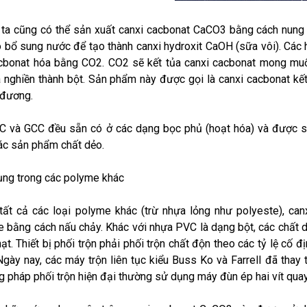
ta cũng có thể sản xuất canxi cacbonat CaCO3 bằng cách nung c
 bổ sung nước để tạo thành canxi hydroxit CaOH (sữa vôi). Các 
cbonat hóa bằng CO2. CO2 sẽ kết tủa canxi cacbonat mong muố
 nghiền thành bột. Sản phẩm này được gọi là canxi cacbonat kế
 đương.
 và GCC đều sẵn có ở các dạng bọc phủ (hoạt hóa) và được s
ác sản phẩm chất dẻo.
ng trong các polyme khác
tất cả các loại polyme khác (trừ nhựa lỏng như polyeste), ca
 bằng cách nấu chảy. Khác với nhựa PVC là dạng bột, các chất 
ạt. Thiết bị phối trộn phải phối trộn chất độn theo các tỷ lệ cố 
Ngày nay, các máy trộn liên tục kiểu Buss Ko và Farrell đã thay
 pháp phối trộn hiện đại thường sử dụng máy đùn ép hai vít quay v