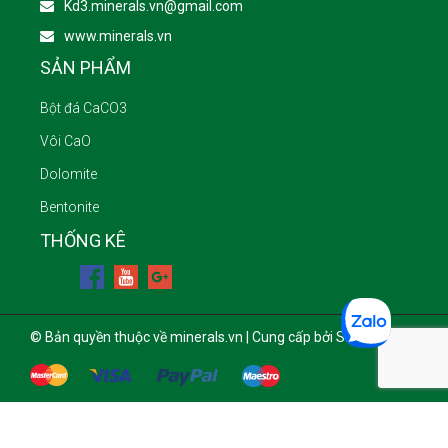
Kd3.minerals.vn@gmail.com
www.minerals.vn
SẢN PHẨM
Bột đá CaCO3
Vôi CaO
Dolomite
Bentonite
THỐNG KÊ
© Bản quyền thuộc về minerals.vn | Cung cấp bởi Sapo