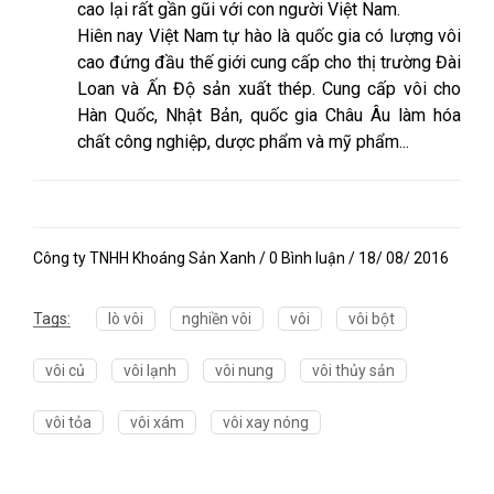
cao lại rất gần gũi với con người Việt Nam.
Hiên nay Việt Nam tự hào là quốc gia có lượng vôi
cao đứng đầu thế giới cung cấp cho thị trường Đài
Loan và Ấn Độ sản xuất thép. Cung cấp vôi cho
Hàn Quốc, Nhật Bản, quốc gia Châu Âu làm hóa
chất công nghiệp, dược phẩm và mỹ phẩm...
Công ty TNHH Khoáng Sản Xanh / 0 Bình luận / 18/ 08/ 2016
Tags:
lò vôi
nghiền vôi
vôi
vôi bột
vôi củ
vôi lạnh
vôi nung
vôi thủy sản
vôi tỏa
vôi xám
vôi xay nóng