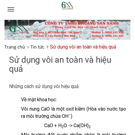
Toggle
navigation
Trang chủ
Tin tức
Sử dụng vôi an toàn và hiệu quả
Sử dụng vôi an toàn và hiệu
quả
Những cách sử dụng vôi hiệu quả:
Về mặt khoa học:
Vôi nung CaO là một oxit kiềm (Hòa vào nước tạo
ra môi trường chứa OH ̄ )
CaO + H
O -> Ca(OH)
2
2
Môi trường đất, nước nhiễm phèn là môi trường