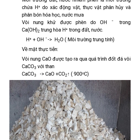
chứa H⁺ do xác động vật, thực vật phân hủy và
phân bón hóa học, nước mưa
Vôi nung khử được phèn do OH ̄ trong
Ca(OH)
trung hòa H⁺ trong đất, nước.
2
H⁺ + OH ̄ -> H
O ( Môi trường trung tính)
2
Về mặt thực tiễn:
Vôi nung CaO được tạo ra qua quá trình đốt đá vôi
CaCO
với than
3
CaCO
-> CaO +CO
↑ ( 900ᵒC)
3
2