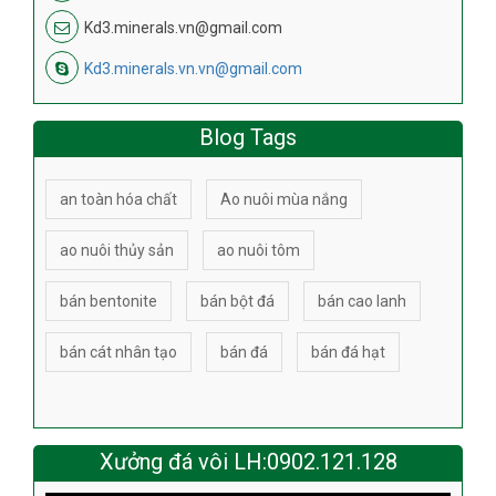
Kd3.minerals.vn@gmail.com
Kd3.minerals.vn.vn@gmail.com
Blog Tags
an toàn hóa chất
Ao nuôi mùa nắng
ao nuôi thủy sản
ao nuôi tôm
bán bentonite
bán bột đá
bán cao lanh
bán cát nhân tạo
bán đá
bán đá hạt
Xưởng đá vôi LH:0902.121.128