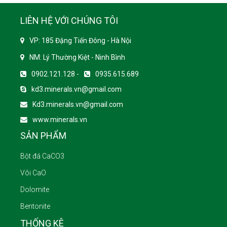
LIÊN HỆ VỚI CHÚNG TÔI
VP: 185 Đặng Tiến Đông - Hà Nội
NM: Lý Thường Kiệt - Ninh Bình
0902.121.128 -
0935.615.689
kd3.minerals.vn@gmail.com
Kd3.minerals.vn@gmail.com
www.minerals.vn
SẢN PHẨM
Bột đá CaCO3
Vôi CaO
Dolomite
Bentonite
THỐNG KÊ