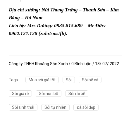
Địa chỉ xưởng: Núi Thung Trứng – Thanh Sơn – Kim
Bảng – Hà Nam
Liên hệ: Mrs Dương: 0935.815.689 – Mr Đức:
0902.121.128 (zalo/sms/fb).
Công ty TNHH Khoáng Sản Xanh / 0 Bình luận / 18/ 07/ 2022
Tags:
Mua sỏi giá tốt
Sỏi
Sỏi bể cá
Sỏi giá rẻ
Sỏi non bộ
Sỏi rải bể
Sỏi sinh thái
Sỏi tự nhiên
Đá sỏi đẹp