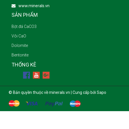
www.minerals.vn
SẢN PHẨM
Bột đá CaCO3
Vôi CaO
Dolomite
Bentonite
THỐNG KÊ
© Bản quyền thuộc về minerals.vn | Cung cấp bởi Sapo