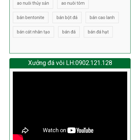
ao nuôi thủy sản
ao nuôi tôm
bán bentonite
bán bột đá
bán cao lanh
bán cát nhân tạo
bán đá
bán đá hạt
Xưởng đá vôi LH:0902.121.128