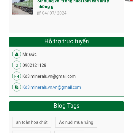
Sử dụng vôi trong nuôi tôm cần lưu ý
những gì
04/ 07/ 2024
Hỗ trợ trực tuyến
Mr. Đức
0902121128
Kd3.minerals.vn@gmail.com
Kd3.minerals.vn.vn@gmail.com
Blog Tags
an toàn hóa chất
Ao nuôi mùa nắng