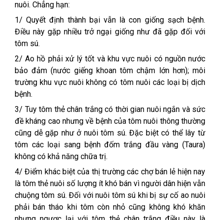
nuôi. Chẳng hạn:
1/ Quyết định thành bại vẫn là con giống sạch bệnh.
Điều này gặp nhiều trở ngại giống như đã gặp đối với
tôm sú.
2/ Ao hồ phải xử lý tốt và khu vực nuôi có nguồn nước
bảo đảm (nước giếng khoan tôm chậm lớn hơn); môi
trường khu vực nuôi không có tôm nuôi các loại bị dịch
bệnh.
3/ Tuy tôm thẻ chân trắng có thời gian nuôi ngắn và sức
đề kháng cao nhưng về bệnh của tôm nuôi thông thường
cũng dễ gặp như ở nuôi tôm sú. Đặc biệt có thể lây từ
tôm các loại sang bệnh đốm trắng đầu vàng (Taura)
không có khả năng chữa trị.
4/ Điểm khác biệt của thị trường các chợ bán lẻ hiện nay
là tôm thẻ nuôi số lượng ít khó bán vì người dân hiện vẫn
chuộng tôm sú. Đối với nuôi tôm sú khi bị sự cố ao nuôi
phải bán tháo khi tôm còn nhỏ cũng không khó khăn
nhưng ngược lại với tôm thẻ chân trắng điều này là