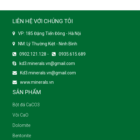
LIÊN HỆ VỚI CHÚNG TÔI
VP: 185 Đặng Tiến Đông - Hà Nội
NM: Lý Thường Kiệt - Ninh Bình
0902.121.128 -
0935.615.689
kd3.minerals.vn@gmail.com
Kd3.minerals.vn@gmail.com
www.minerals.vn
SẢN PHẨM
Bột đá CaCO3
Vôi CaO
Dolomite
Bentonite