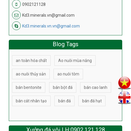
0902121128
Kd3.minerals.vn@gmail.com
Kd3.minerals.vn.vn@gmail.com
Blog Tags
an toàn hóa chất
Ao nuôi mùa nắng
ao nuôi thủy sản
ao nuôi tôm
bán bentonite
bán bột đá
bán cao lanh
bán cát nhân tạo
bán đá
bán đá hạt
Xưởng đá vôi LH:0902.121.128