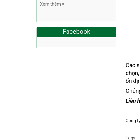
Xem thêm
Facebook
Các s
chọn,
ổn đị
Chúng
Liên 
Công t
Tags: