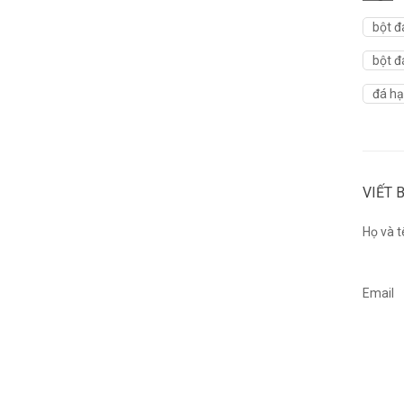
bột đ
bột đ
đá hạ
VIẾT 
Họ và t
Email