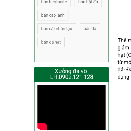
bán bentonite
bán bột đá
bán cao lanh
bán cát nhân tạo
bán đá
Thế m
bán đá hạt
giảm 
hạt (
từ mỏ
đá- Đ
Xưởng đá vôi
LH:0902.121.128
dụng 