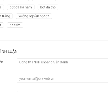
á
bột đá Hà nam
bột đá thô
á trắng
xưởng nghiền bột đá
t
đá tấm
BÌNH LUẬN
ên