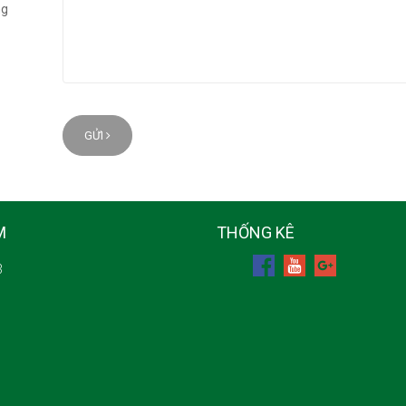
ng
GỬI
M
THỐNG KÊ
3