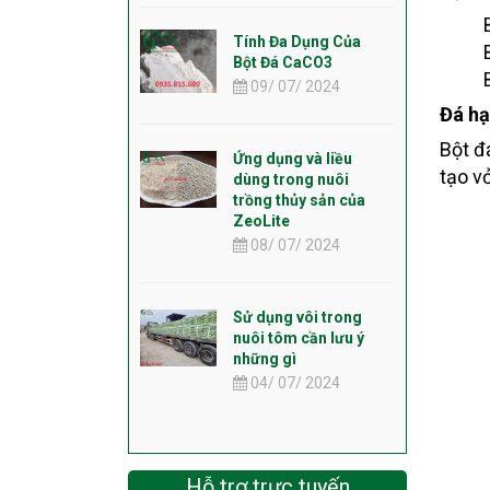
Tính Đa Dụng Của
Bột Đá CaCO3
09/ 07/ 2024
Đá hạ
Bột đ
Ứng dụng và liều
tạo vỏ
dùng trong nuôi
trồng thủy sản của
ZeoLite
08/ 07/ 2024
Sử dụng vôi trong
nuôi tôm cần lưu ý
những gì
04/ 07/ 2024
Hỗ trợ trực tuyến