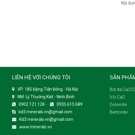
Nội du
LIÊN HỆ VỚI CHÚNG TÔI
SẢN PHẨ
VP: 185 Đặng Tiến Đông - Hà Nội
Bột đá CaCO
NM: Lý Thường Kiệt - Ninh Bình
Vôi CaO
0902.121.128 -
0935.615.689
Dolomite
kd3.minerals.vn@gmail.com
Bentonite
Kd3.minerals.vn@gmail.com
www.minerals.vn