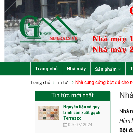
Trang chủ
Nhà máy
T
Sản phẩm
Trang chủ
Tin tức
Nhà cung cứng bột đá cho n
Nhà
Tin tức mới nhất
Nguyên liệu và quy
Nhà m
trình sản xuất gạch
Terrazzo
Hàm l
09/ 07/ 2024
Bột đ