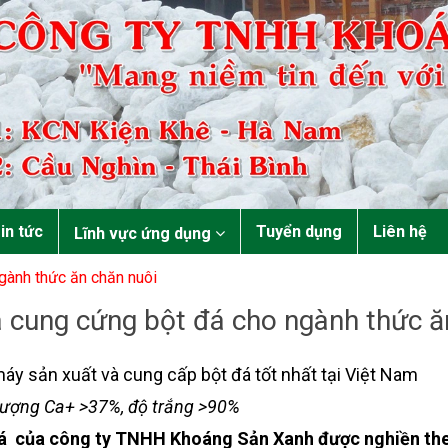
in tức
Tuyển dụng
Liên hệ
Lĩnh vực ứng dụng
gành thức ăn chăn nuôi
 cung cứng bột đá cho ngành thức ă
áy sản xuất và cung cấp bột đá tốt nhất tại Việt Nam
ượng Ca+ >37%, độ trắng >90%
á của công ty TNHH Khoáng Sản Xanh được nghiền the