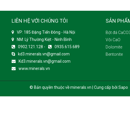
LIÊN HỆ VỚI CHÚNG TÔI
SẢN PHẨ
VP: 185 Đặng Tiến Đông - Hà Nội
Bột đá CaCO
NM: Lý Thường Kiệt - Ninh Bình
Vôi CaO
0902.121.128 -
0935.615.689
Dolomite
kd3.minerals.vn@gmail.com
Bentonite
Kd3.minerals.vn@gmail.com
www.minerals.vn
© Bản quyền thuộc về minerals.vn | Cung cấp bởi Sapo