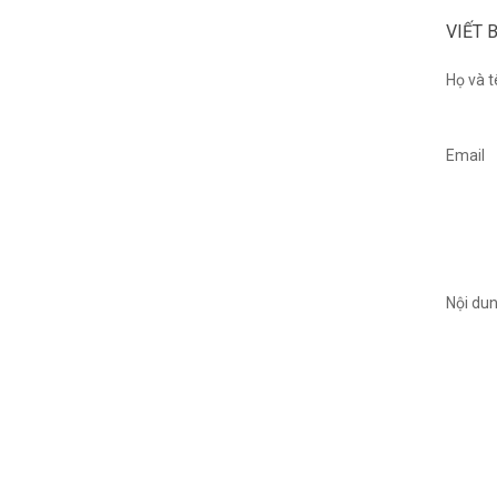
VIẾT 
Họ và t
Email
Nội du