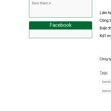
Xem thêm
Liên h
Công 
Facebook
Điện t
Kd1.m
Công t
Tags:
bento
bento