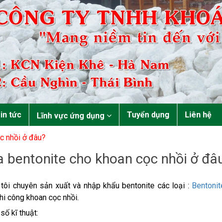
in tức
Tuyển dụng
Liên hệ
Lĩnh vực ứng dụng
c nhồi ở đâu?
 bentonite cho khoan cọc nhồi ở đâ
tôi chuyên sản xuất và nhập khẩu bentonite các loại :
Bentonit
thi công khoan cọc nhồi.
số kĩ thuật: