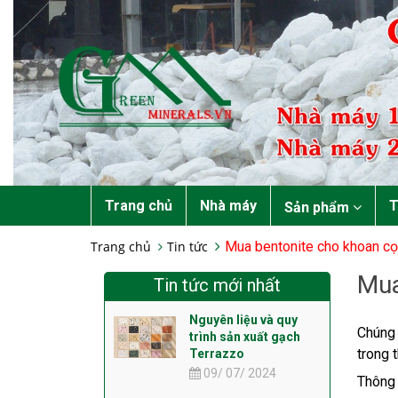
Trang chủ
Nhà máy
T
Sản phẩm
Trang chủ
Tin tức
Mua bentonite cho khoan cọ
Mua
Tin tức mới nhất
Nguyên liệu và quy
Chúng 
trình sản xuất gạch
trong 
Terrazzo
09/ 07/ 2024
Thông 