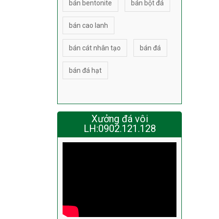
bán bentonite
bán bột đá
bán cao lanh
bán cát nhân tạo
bán đá
bán đá hạt
Xưởng đá vôi
LH:0902.121.128