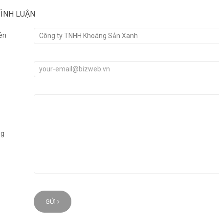
BÌNH LUẬN
ên
ng
GỬI