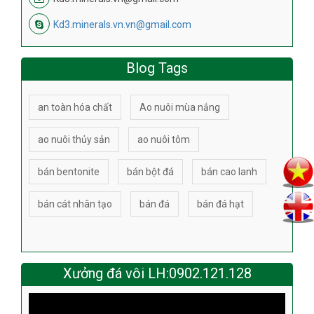
Kd3.minerals.vn.vn@gmail.com
Blog Tags
an toàn hóa chất
Ao nuôi mùa nắng
ao nuôi thủy sản
ao nuôi tôm
bán bentonite
bán bột đá
bán cao lanh
bán cát nhân tạo
bán đá
bán đá hạt
Xưởng đá vôi LH:0902.121.128