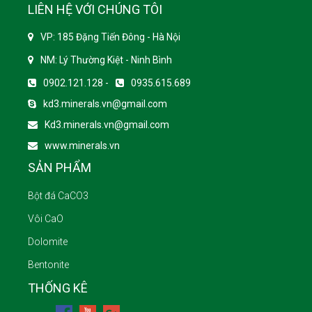
LIÊN HỆ VỚI CHÚNG TÔI
VP: 185 Đặng Tiến Đông - Hà Nội
NM: Lý Thường Kiệt - Ninh Bình
0902.121.128 -
0935.615.689
kd3.minerals.vn@gmail.com
Kd3.minerals.vn@gmail.com
www.minerals.vn
SẢN PHẨM
Bột đá CaCO3
Vôi CaO
Dolomite
Bentonite
THỐNG KÊ