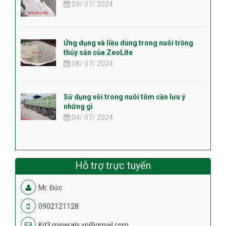
09/ 07/ 2024
Ứng dụng và liều dùng trong nuôi trồng
thủy sản của ZeoLite
08/ 07/ 2024
Sử dụng vôi trong nuôi tôm cần lưu ý
những gì
04/ 07/ 2024
Hỗ trợ trực tuyến
Mr. Đức
0902121128
Kd3.minerals.vn@gmail.com