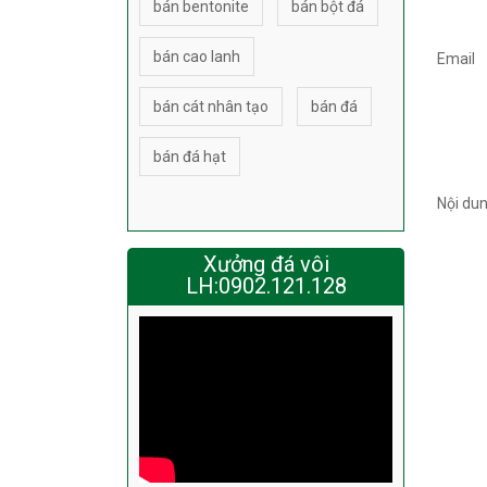
bán bentonite
bán bột đá
bán cao lanh
Email
bán cát nhân tạo
bán đá
bán đá hạt
Nội du
Xưởng đá vôi
LH:0902.121.128