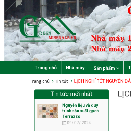
Trang chủ
Nhà máy
T
Sản phẩm
Trang chủ
Tin tức
LỊCH NGHỈ TẾT NGUYÊN ĐÁ
LỊC
Tin tức mới nhất
Nguyên liệu và quy
trình sản xuất gạch
Terrazzo
09/ 07/ 2024