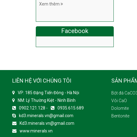
Xem thêm
Facebook
LIÊN HỆ VỚI CHÚNG TÔI
SẢN PHẨ
VP: 185 Đặng Tiến Đông - Hà Nội
Bột đá CaCO
NM: Lý Thường Kiệt - Ninh Bình
Vôi CaO
0902.121.128 -
0935.615.689
Dolomite
kd3.minerals.vn@gmail.com
Bentonite
Kd3.minerals.vn@gmail.com
www.minerals.vn