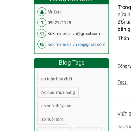
Trong
Mr. Đức
nữa n
đối t
0902121128
bên g
Kd3.minerals.vn@gmail.com
Thân á
Kd3.minerals.vn.vn@gmail.com
Blog Tags
Công t
an toàn hóa chất
Tags:
Ao nuôi mùa nắng
ao nuôi thủy sản
VIẾT 
ao nuôi tôm
Họ và t