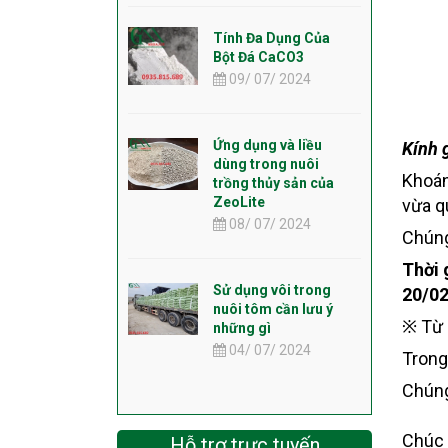
Tính Đa Dụng Của
Bột Đá CaCO3
09/ 07/ 2024
Ứng dụng và liều
Kính 
dùng trong nuôi
Khoán
trồng thủy sản của
ZeoLite
vừa q
08/ 07/ 2024
Chúng
Thời 
Sử dụng vôi trong
20/02
nuôi tôm cần lưu ý
※ Từ 
những gì
04/ 07/ 2024
Trong
Chúng
Chúc 
Hỗ trợ trực tuyến