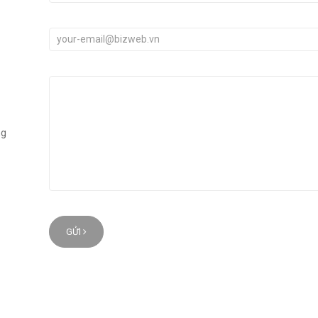
ng
GỬI