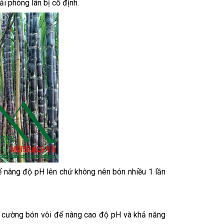
ải phóng lân bị cố định.
ể nâng độ pH lên chứ không nên bón nhiều 1 lần
g cường bón vôi để nâng cao độ pH và khả năng