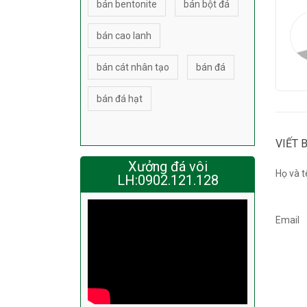
bán bentonite
bán bột đá
bán cao lanh
bán cát nhân tạo
bán đá
bán đá hạt
VIẾT 
Xưởng đá vôi
Họ và t
LH:0902.121.128
Email