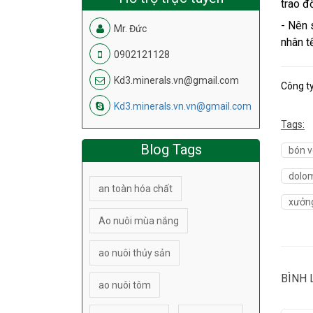
trao đ
- Nên 
Mr. Đức
nhân t
0902121128
Kd3.minerals.vn@gmail.com
Công t
Kd3.minerals.vn.vn@gmail.com
Tags:
Blog Tags
bón v
dolom
an toàn hóa chất
xưởng
Ao nuôi mùa nắng
ao nuôi thủy sản
BÌNH 
ao nuôi tôm