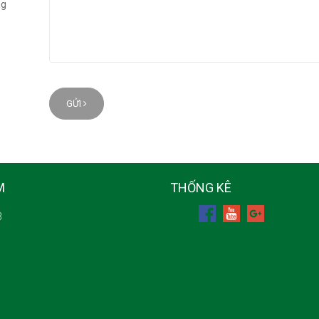
ng
GỬI
M
THỐNG KÊ
3