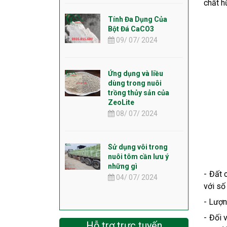
chất h
Tính Đa Dụng Của
Bột Đá CaCO3
09/ 07/ 2024
Ứng dụng và liều
dùng trong nuôi
trồng thủy sản của
ZeoLite
08/ 07/ 2024
Sử dụng vôi trong
nuôi tôm cần lưu ý
những gì
- Đất 
04/ 07/ 2024
với số
- Lượn
- Đối 
Hỗ trợ trực tuyến