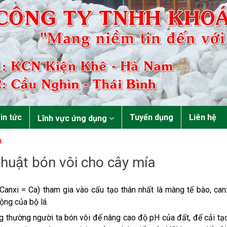
in tức
Tuyển dụng
Liên hệ
Lĩnh vực ứng dụng
a
thuật bón vôi cho cây mía
(Canxi = Ca) tham gia vào cấu tạo thân nhất là màng tế bào, ca
ộng của bộ lá.
g thường người ta bón vôi để nâng cao độ pH của đất, để cải tạo l