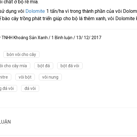
ổi chất ở bộ rễ mía.
sử dụng vôi
Dolomite
1 tấn/ha vì trong thành phần của vôi Dolo
ế bào cây trồng phát triển giúp cho bộ lá thêm xanh, vôi Dolomite 
y TNHH Khoáng Sản Xanh / 1 Bình luận / 13/ 12/ 2017
bón vôi cho cây
ôi cho cây mía
bột đá
bột đá vôi
itre
vôi bột
vôi nung
 đá vôi
đá vôi
LUẬN