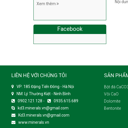
Nội du
Xem thêm
Facebook
LIÊN HỆ VỚI CHÚNG TÔI
SẢN PHẨ
VP: 185 Đặng Tiến Đông - Hà Nội
Bột đá CaCO
NM: Lý Thường Kiệt - Ninh Bình
Vôi CaO
0902.121.128 -
0935.615.689
Dolomite
kd3.minerals.vn@gmail.com
Bentonite
Kd3.minerals.vn@gmail.com
www.minerals.vn