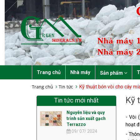
Trang chủ
Nhà máy
T
Sản phẩm
Trang chủ
Tin tức
Kỹ thuật bón vôi cho cây mí
Kỹ 
Tin tức mới nhất
Nguyên liệu và quy
- Vôi 
trình sản xuất gạch
hoạt đ
Terrazzo
09/ 07/ 2024
- Thôn