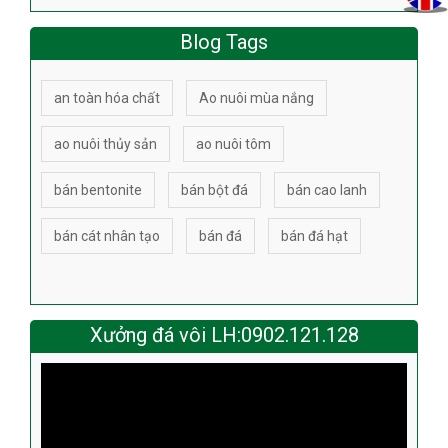
Blog Tags
an toàn hóa chất
Ao nuôi mùa nắng
ao nuôi thủy sản
ao nuôi tôm
bán bentonite
bán bột đá
bán cao lanh
bán cát nhân tạo
bán đá
bán đá hạt
Xưởng đá vôi LH:0902.121.128