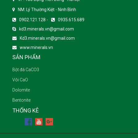
NM: Lý Thường Kiệt - Ninh Bình
0902.121.128 -
0935.615.689
kd3.minerals.vn@gmail.com
Kd3.minerals.vn@gmail.com
www.minerals.vn
SẢN PHẨM
Bột đá CaCO3
Vôi CaO
Dolomite
Bentonite
THỐNG KÊ