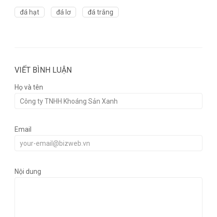
đá hạt
đá lơ
đá trắng
VIẾT BÌNH LUẬN
Họ và tên
Email
Nội dung