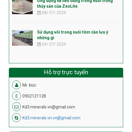
Ứng dụng và liều dùng trong nuôi trồng
thủy sản của ZeoLite
08/ 07/ 2024
Sử dụng vôi trong nuôi tôm cần lưu ý
những gì
04/ 07/ 2024
Hỗ trợ trực tuyến
Mr. Đức
0902121128
Kd3.minerals.vn@gmail.com
Kd3.minerals.vn.vn@gmail.com