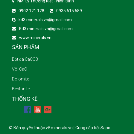
NM: Lý Thường Kiệt - Ninh Bình
0902.121.128 -
0935.615.689
kd3.minerals.vn@gmail.com
Kd3.minerals.vn@gmail.com
www.minerals.vn
SẢN PHẨM
Bột đá CaCO3
Vôi CaO
Dolomite
Bentonite
THỐNG KÊ
© Bản quyền thuộc về minerals.vn | Cung cấp bởi Sapo