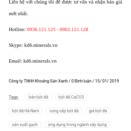
Liên hệ với chúng tôi để được tư vấn và nhận báo giá
mới nhất.
Hotline:
0936.121.125 - 0902.121.128
Skype: kd6.minerals.vn
Email: kd6.minerals.vn
Công ty TNHH Khoáng Sản Xanh / 0 Bình luận / 15/ 01/ 2019
Tags:
bán bột đá
bột đá CaCO3
bột đá Hà Nam
cung cấp bột đá
giá bột đá
sản xuất gạch
ứng dụng trong ngành xây dựng