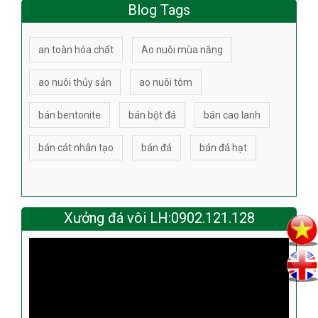
Blog Tags
an toàn hóa chất
Ao nuôi mùa nắng
ao nuôi thủy sản
ao nuôi tôm
bán bentonite
bán bột đá
bán cao lanh
bán cát nhân tạo
bán đá
bán đá hạt
Xưởng đá vôi LH:0902.121.128