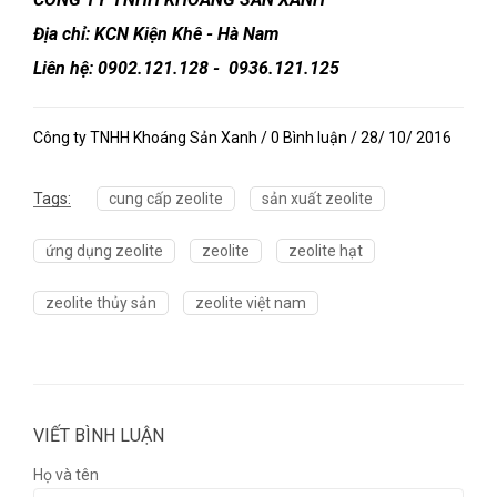
Địa chỉ: KCN Kiện Khê - Hà Nam
Liên hệ: 0902.121.128 - 0936.121.125
Công ty TNHH Khoáng Sản Xanh / 0 Bình luận / 28/ 10/ 2016
Tags:
cung cấp zeolite
sản xuất zeolite
ứng dụng zeolite
zeolite
zeolite hạt
zeolite thủy sản
zeolite việt nam
VIẾT BÌNH LUẬN
Họ và tên