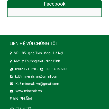
Facebook
LIÊN HỆ VỚI CHÚNG TÔI
VP: 185 Đặng Tiến Đông - Hà Nội
NM: Lý Thường Kiệt - Ninh Bình
0902.121.128 -
0935.615.689
kd3.minerals.vn@gmail.com
Kd3.minerals.vn@gmail.com
www.minerals.vn
SẢN PHẨM
Bột đá CaCO3