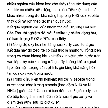
nhiều nghiên cứu khoa học cho thấy rằng tác dụng của
zeolite có nhiều biến động theo các điều kiện sinh thái
khác nhau, trong đó, khả năng hấp phụ NH3 của zeolite
thay đổi rất lớn theo độ mặn của nước.
Kết quả nghiên cứu của nhóm tác giả, Trường Đại học
Cần Thơ, thí nghiệm đối với Zeolite tự nhiên, dạng hạt,
có hàm lượng SiO2 > 70%, cho thấy:
(1) Nồng độ oxy hòa tan tăng sau xử lý zeolite 2 giờ.
Kết quả này do zeolite có cấu trúc là những túi rỗng, bên
trong có chứa không khí, khi tiếp xúc với nước, nước tràn
vào lấp đầy các khoảng trống, đẩy không khí ra ngoài
tạo nên hiện tượng sủi bọt li ti, gia tăng khả năng hòa
tan của oxy vào trong nước.
(2) Trong điều kiện thí nghiệm: Khi xử lý zeolite trong
nước ngọt: tổng lượng amonia (bao gồm NH3 và N-
NH4+) giảm 42,2 % so với ban đầu sau 2 giờ xử lý, sau
đó tiếp tục giảm nhanh đến 86 % sau 4 giờ xử lý và
giảm đến 90% sau 12 giờ xử lý;