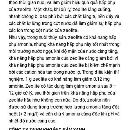
theo thời gian nuôi và làm giảm hiệu quả quả hấp phụ
của zeolite. Mặt khác, khi xử lý, zeolite lắng xuống,
nhanh chóng bị bao phủ bởi các chất lắng tụ nền đáy và
các chất lơ lững trong cột nước đã làm giảm sự hấp phụ
các ion trong cột nước của zeolite.
Như vậy, trong nuôi thủy sản, zeolite có khả năng hấp
phụ amonia, nhưng khả năng hấp phụ này tốt nhất trong
môi trường nước ngọt, khi độ mặn của nước càng tăng,
khả năng hấp phụ amonia của zeolite càng giảm bởi vì
khả năng hấp phụ amonia của zeolite bị kiềm chế mạnh
bởi các cation hòa tan trong nước lợ. Trong điều kiện thí
nghiệm, 1 g zeolite có khả năng làm giảm 0,12 mg
amonia. Zeolite có tác dụng làm giảm amonia sau 8 –
12 giờ xử lý, sau thời gian trên, khả năng hấp phụ của
zeolite hầu như không còn nữa. Do đó, zeolite nên
được sử dụng trong trường hợp lượng amonia tăng đột
ngột (> 2 mg/l) và cần chú ý amonia càng độc khi pH và
nhiệt độ nước càng cao.
CÔNG TY TNHH KHOÁNG SẢN XANH