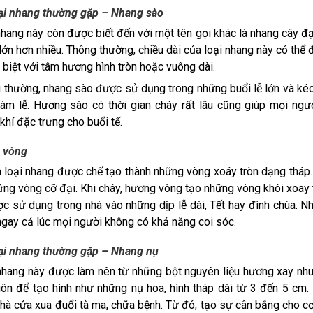
ại nhang thường gặp – Nhang sào
hang này còn được biết đến với một tên gọi khác là nhang cây đại
lớn hơn nhiều. Thông thường, chiều dài của loại nhang này có thể 
 biệt với tâm hương hình tròn hoặc vuông dài.
thường, nhang sào được sử dụng trong những buổi lễ lớn và kéo 
làm lễ. Hương sào có thời gian cháy rất lâu cũng giúp mọi ng
khí đặc trưng cho buổi tế.
 vòng
 loại nhang được chế tạo thành những vòng xoáy tròn dạng tháp
ững vòng cỡ đại. Khi cháy, hương vòng tạo những vòng khói xoay t
c sử dụng trong nhà vào những dịp lễ dài, Tết hay đình chùa. Nh
gay cả lúc mọi người không có khả năng coi sóc.
ại nhang thường gặp – Nhang nụ
hang này được làm nên từ những bột nguyên liệu hương xay nhuy
ôn để tạo hình như những nụ hoa, hình tháp dài từ 3 đến 5 cm.
hà cửa xua đuổi tà ma, chữa bệnh. Từ đó, tạo sự cân bằng cho c