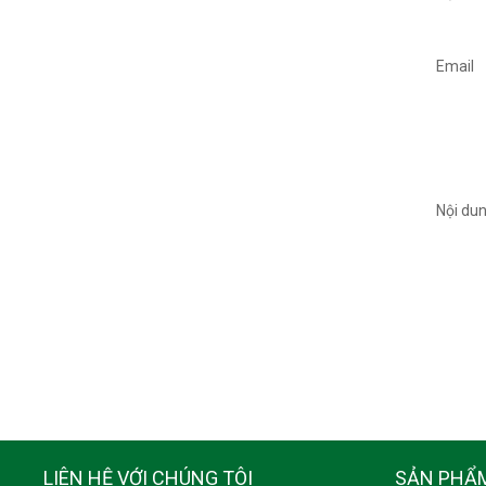
Email
Nội du
LIÊN HỆ VỚI CHÚNG TÔI
SẢN PHẨ