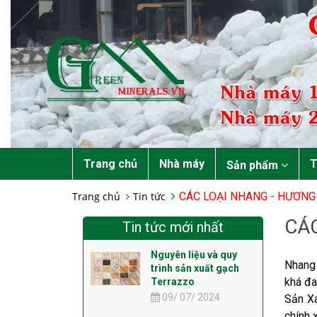
Trang chủ
Nhà máy
T
Sản phẩm
Trang chủ
Tin tức
CÁC LOẠI NHANG - HƯƠNG
CÁ
Tin tức mới nhất
Nguyên liệu và quy
Nhang 
trình sản xuất gạch
khá đa
Terrazzo
09/ 07/ 2024
Sản Xa
chính 