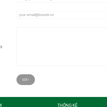
ng
GỬI
M
THỐNG KÊ