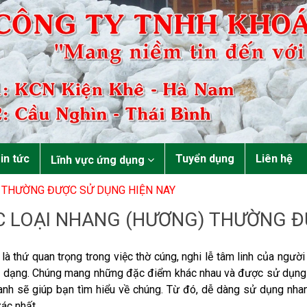
in tức
Tuyển dụng
Liên hệ
Lĩnh vực ứng dụng
 THƯỜNG ĐƯỢC SỬ DỤNG HIỆN NAY
C LOẠI NHANG (HƯƠNG) THƯỜNG Đ
là thứ quan trọng trong việc thờ cúng, nghi lễ tâm linh của ngườ
 dạng. Chúng mang những đặc điểm khác nhau và được sử dụng th
nh sẽ giúp bạn tìm hiểu về chúng. Từ đó, dễ dàng sử dụng nhan
xác nhất.