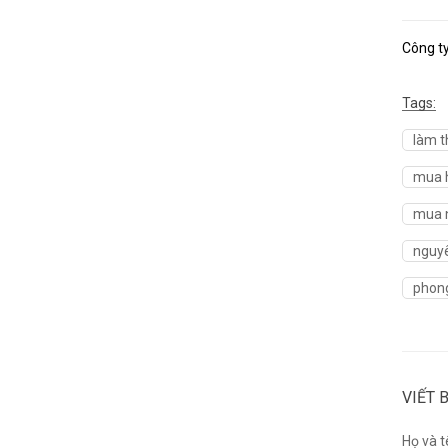
Công t
Tags:
làm t
mua h
mua n
nguyê
phong
VIẾT 
Họ và t