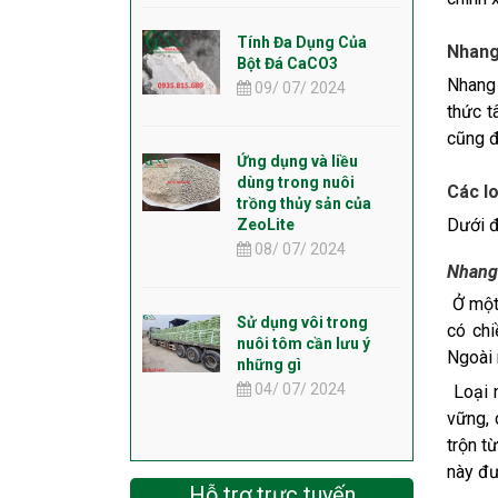
Tính Đa Dụng Của
Nhang 
Bột Đá CaCO3
Nhang 
09/ 07/ 2024
thức t
cũng đ
Ứng dụng và liều
dùng trong nuôi
Các l
trồng thủy sản của
Dưới đ
ZeoLite
08/ 07/ 2024
Nhang
Ở một 
Sử dụng vôi trong
có chi
nuôi tôm cần lưu ý
Ngoài 
những gì
04/ 07/ 2024
Loại n
vững, 
trộn t
này đư
Hỗ trợ trực tuyến