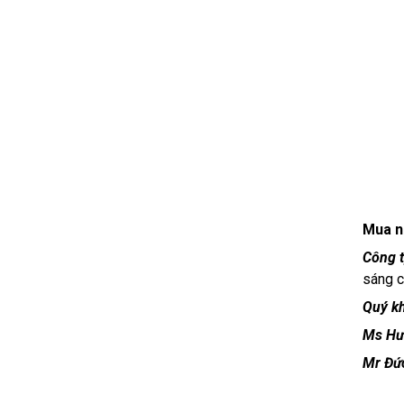
Mua n
Công 
sáng c
Quý kh
Ms Hư
Mr Đứ