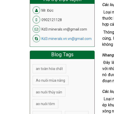
Các lo
Mr. Đức
Loại n
thước 
0902121128
hợp cá
Kd3.minerals.vn@gmail.com
Thông 
cúng, 
Kd3.minerals.vn.vn@gmail.com
không 
Blog Tags
Nhang
Đây là
với nh
an toàn hóa chất
nó đượ
Ao nuôi mùa nắng
đoạn n
Các lo
ao nuôi thủy sản
Loại n
ao nuôi tôm
ép khu
xông n