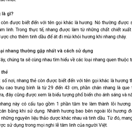
là gì?
còn được biết đến với tên gọi khác là hương. Nó thường được sử
âm linh. Trong thực tế, nhang được làm từ những chất chiết xuất 
ược cho thêm tinh dầu để át đi mùi khói hương khi nhang cháy.
oại nhang thường gặp nhất và cách sử dụng
ây, chúng ta sẽ cùng nhau tìm hiểu về các loại nhang quen thuộc 
 thẻ
số nơi, nhang thẻ còn được biết đến với tên gọi khác là hương 
ều cao trung bình là từ 29 đến 43 cm, phần chân nhang là qu
ra, đây cũng được xem là biểu tượng phổ biến cho ánh sáng và n
hang này có cấu tạo gồm 1 phần tăm tre làm thành lõi hương 
cân bằng khi sử dụng. Nhánh hương bao bên ngoài lõi hương đ
ừ những nguyên liệu thảo dược khác nhau và tinh dầu. Từ đó, man
ợc sử dụng trong mọi nghi lễ tâm linh của người Việt.