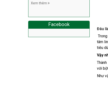
Xem thêm
Facebook
Đâu là
Trong 
tâm li
tiêu d
Vậy n
Thành 
với bộ
Như vậ