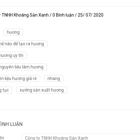
y TNHH Khoáng Sản Xanh / 0 Bình luận / 25/ 07/ 2020
hương
hế nào để tạo ra hương
ương uy tín
guyên liệu làm hương
n liệu hương giá rẻ
nhang
 tục
xưởng sản xuất hương
BÌNH LUẬN
ên