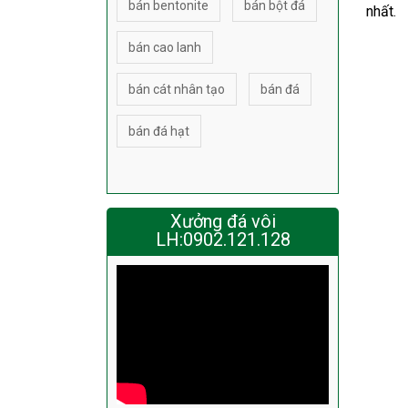
bán bentonite
bán bột đá
nhất.
bán cao lanh
bán cát nhân tạo
bán đá
bán đá hạt
Xưởng đá vôi
LH:0902.121.128