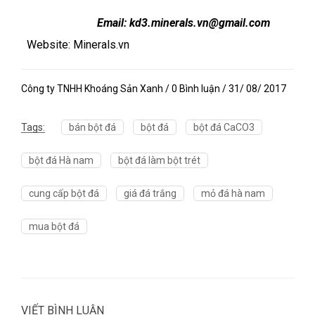
Email: kd3.minerals.vn@gmail.com
Website: Minerals.vn
Công ty TNHH Khoáng Sản Xanh / 0 Bình luận / 31/ 08/ 2017
Tags:
bán bột đá
bột đá
bột đá CaCO3
bột đá Hà nam
bột đá làm bột trét
cung cấp bột đá
giá đá trắng
mỏ đá hà nam
mua bột đá
VIẾT BÌNH LUẬN