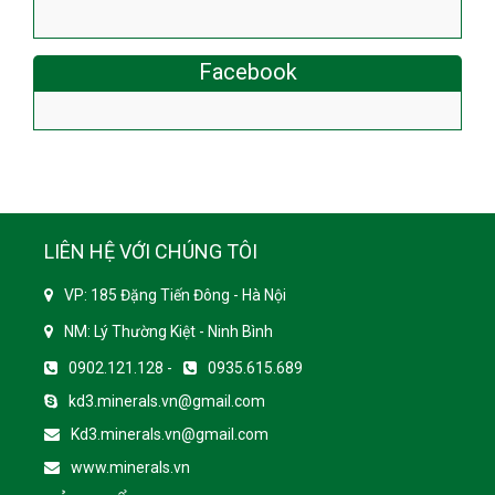
Facebook
LIÊN HỆ VỚI CHÚNG TÔI
VP: 185 Đặng Tiến Đông - Hà Nội
NM: Lý Thường Kiệt - Ninh Bình
0902.121.128 -
0935.615.689
kd3.minerals.vn@gmail.com
Kd3.minerals.vn@gmail.com
www.minerals.vn