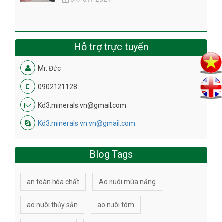
Hỗ trợ trực tuyến
Mr. Đức
0902121128
Kd3.minerals.vn@gmail.com
Kd3.minerals.vn.vn@gmail.com
Blog Tags
an toàn hóa chất
Ao nuôi mùa nắng
ao nuôi thủy sản
ao nuôi tôm