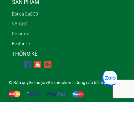
SẢN PHẨM
Bột đá CaCO3
Vôi CaO
Dolomite
Bentonite
THỐNG KÊ
© Bản quyền thuộc về minerals.vn | Cung cấp bởi Sapo