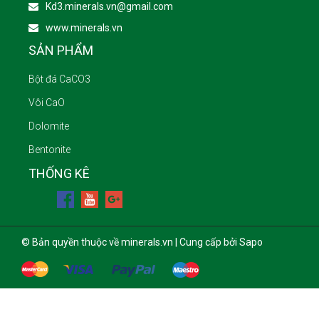
Kd3.minerals.vn@gmail.com
www.minerals.vn
SẢN PHẨM
Bột đá CaCO3
Vôi CaO
Dolomite
Bentonite
THỐNG KÊ
© Bản quyền thuộc về minerals.vn | Cung cấp bởi Sapo