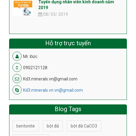
Tuyển dụng nhân viên kinh doanh năm
2019
08/ 03/ 2019
Hỗ trợ trực tuyến
Mr. Đức
0902121128
Kd3.minerals.vn@gmail.com
Kd3.minerals.vn.vn@gmail.com
Blog Tags
bentonite
bột đá
bột đá CaCO3