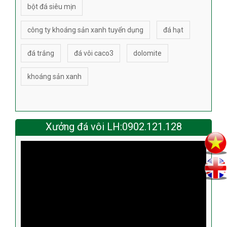
bột đá siêu mịn
công ty khoáng sản xanh tuyển dụng
đá hạt
đá trắng
đá vôi caco3
dolomite
khoáng sản xanh
Xưởng đá vôi LH:0902.121.128