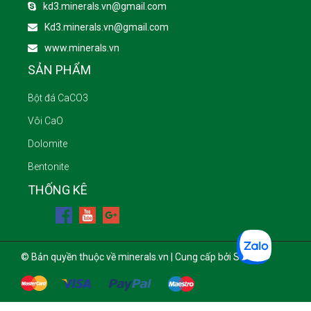
kd3.minerals.vn@gmail.com
Kd3.minerals.vn@gmail.com
www.minerals.vn
SẢN PHẨM
Bột đá CaCO3
Vôi CaO
Dolomite
Bentonite
THỐNG KÊ
© Bản quyền thuộc về minerals.vn | Cung cấp bởi Sapo