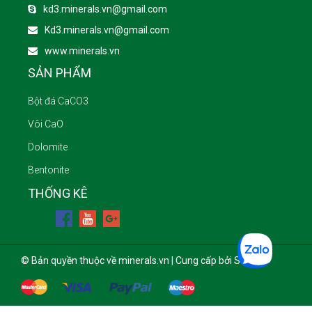
kd3.minerals.vn@gmail.com
Kd3.minerals.vn@gmail.com
www.minerals.vn
SẢN PHẨM
Bột đá CaCO3
Vôi CaO
Dolomite
Bentonite
THỐNG KÊ
© Bản quyền thuộc về minerals.vn | Cung cấp bởi Sapo