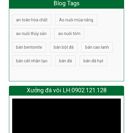
Blog Tags
an toàn hóa chất
Ao nuôi mùa nắng
ao nuôi thủy sản
ao nuôi tôm
bán bentonite
bán bột đá
bán cao lanh
bán cát nhân tạo
bán đá
bán đá hạt
Xưởng đá vôi LH:0902.121.128