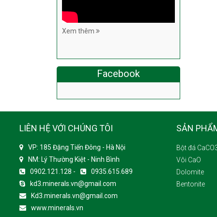
Xem thêm
Facebook
LIÊN HỆ VỚI CHÚNG TÔI
SẢN PHẨ
VP: 185 Đặng Tiến Đông - Hà Nội
Bột đá CaCO
NM: Lý Thường Kiệt - Ninh Bình
Vôi CaO
0902.121.128 -
0935.615.689
Dolomite
kd3.minerals.vn@gmail.com
Bentonite
Kd3.minerals.vn@gmail.com
www.minerals.vn