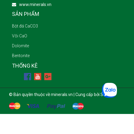
www.minerals.vn
SẢN PHẨM
Bột đá CaCO3
Vôi CaO
Dolomite
Bentonite
THỐNG KÊ
© Bản quyền thuộc về minerals.vn | Cung cấp bởi Sapo