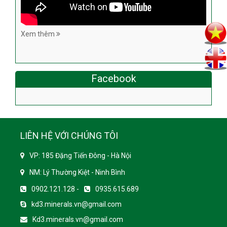
Xem thêm
Facebook
LIÊN HỆ VỚI CHÚNG TÔI
VP: 185 Đặng Tiến Đông - Hà Nội
NM: Lý Thường Kiệt - Ninh Bình
0902.121.128 -
0935.615.689
kd3.minerals.vn@gmail.com
Kd3.minerals.vn@gmail.com