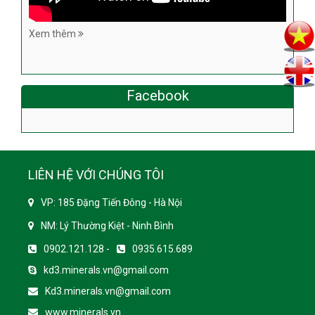
Xem thêm
Facebook
LIÊN HỆ VỚI CHÚNG TÔI
VP: 185 Đặng Tiến Đông - Hà Nội
NM: Lý Thường Kiệt - Ninh Bình
0902.121.128 -
0935.615.689
kd3.minerals.vn@gmail.com
Kd3.minerals.vn@gmail.com
www.minerals.vn