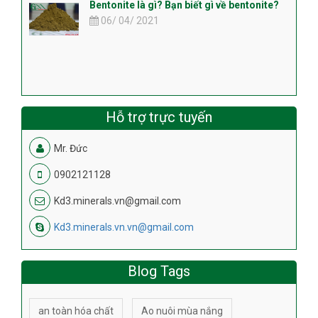
Bentonite là gì? Bạn biết gì về bentonite?
06/ 04/ 2021
Hỗ trợ trực tuyến
Mr. Đức
0902121128
Kd3.minerals.vn@gmail.com
Kd3.minerals.vn.vn@gmail.com
Blog Tags
an toàn hóa chất
Ao nuôi mùa nắng