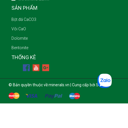
SẢN PHẨM
Bột đá CaCO3
Vôi CaO
Dolomite
Bentonite
THỐNG KÊ
© Bản quyền thuộc về minerals.vn | Cung cấp bởi Sapo