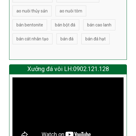
ao nuôi thủy sản
ao nuôi tôm
bán bentonite
bán bột đá
bán cao lanh
bán cát nhân tạo
bán đá
bán đá hạt
Xưởng đá vôi LH:0902.121.128