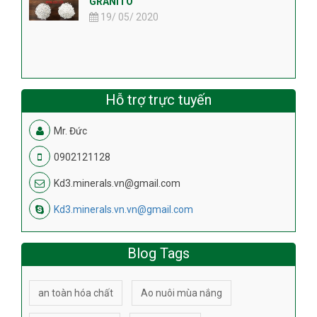
GRANITO
19/ 05/ 2020
Hỗ trợ trực tuyến
Mr. Đức
0902121128
Kd3.minerals.vn@gmail.com
Kd3.minerals.vn.vn@gmail.com
Blog Tags
an toàn hóa chất
Ao nuôi mùa nắng