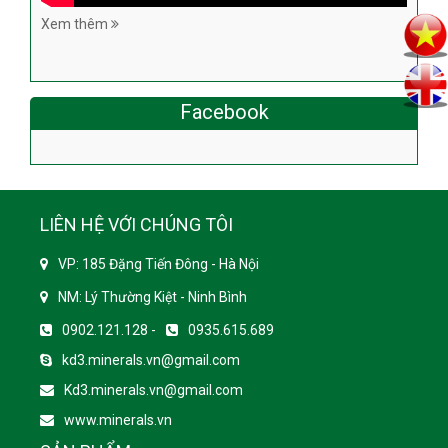
Xem thêm
Facebook
LIÊN HỆ VỚI CHÚNG TÔI
VP: 185 Đặng Tiến Đông - Hà Nội
NM: Lý Thường Kiệt - Ninh Bình
0902.121.128 -
0935.615.689
kd3.minerals.vn@gmail.com
Kd3.minerals.vn@gmail.com
www.minerals.vn