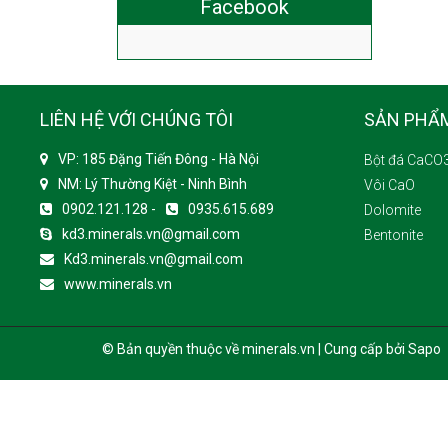
Facebook
LIÊN HỆ VỚI CHÚNG TÔI
SẢN PHẨ
VP: 185 Đặng Tiến Đông - Hà Nội
Bột đá CaCO
NM: Lý Thường Kiệt - Ninh Bình
Vôi CaO
0902.121.128 -
0935.615.689
Dolomite
kd3.minerals.vn@gmail.com
Bentonite
Kd3.minerals.vn@gmail.com
www.minerals.vn
© Bản quyền thuộc về minerals.vn | Cung cấp bởi Sapo