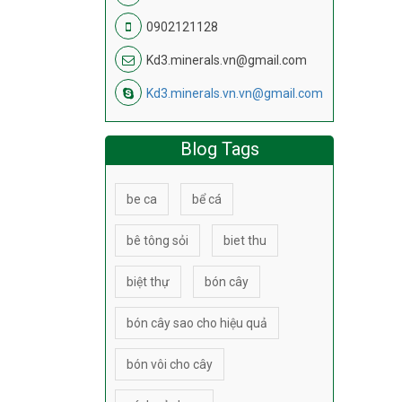
0902121128
Kd3.minerals.vn@gmail.com
Kd3.minerals.vn.vn@gmail.com
Blog Tags
be ca
bể cá
bê tông sỏi
biet thu
biệt thự
bón cây
bón cây sao cho hiệu quả
bón vôi cho cây