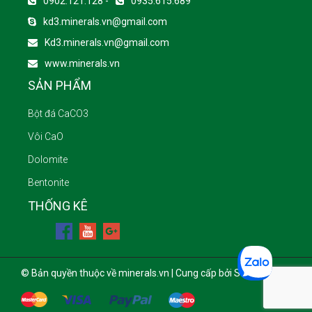
0902.121.128 -
0935.615.689
kd3.minerals.vn@gmail.com
Kd3.minerals.vn@gmail.com
www.minerals.vn
SẢN PHẨM
Bột đá CaCO3
Vôi CaO
Dolomite
Bentonite
THỐNG KÊ
© Bản quyền thuộc về minerals.vn | Cung cấp bởi Sapo