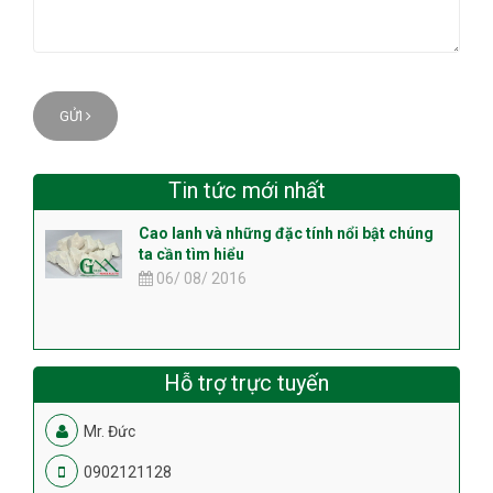
GỬI
Tin tức mới nhất
Cao lanh và những đặc tính nổi bật chúng
ta cần tìm hiểu
06/ 08/ 2016
Hỗ trợ trực tuyến
Mr. Đức
0902121128