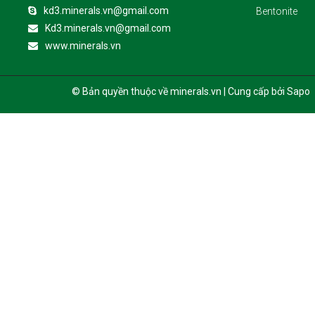
kd3.minerals.vn@gmail.com
Bentonite
Kd3.minerals.vn@gmail.com
www.minerals.vn
© Bản quyền thuộc về minerals.vn | Cung cấp bởi Sapo