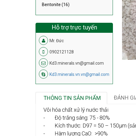
Bentonite (16)
Hỗ trợ trực tuyến
Mr. Đức
0902121128
Kd3.minerals.vn@gmail.com
Kd3.minerals.vn.vn@gmail.com
ĐÁNH GI
THÔNG TIN SẢN PHẨM
Vôi hóa chất xử lý nước thải
- Độ trắng sáng: 75 - 80%
- Kích thước: D97 = 50 – 150µm (sản
- Hàm lượng CaO: >90%