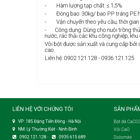
- Hàm lượng tạp chất: ≤ 1,5%
- Đóng bao: 30kg/ bao PP tráng PE 
- Vận chuyển theo yêu cầu, thời gian g
- Công dụng: Dùng cho nuôi trồng thủy s
nước, rác thải các khu công nghiệp, khu d
Vôi bột được sản xuất và cung cấp bởi 
cao.
Liên hệ: 0902.121.128 - 0936.121.125
LIÊN HỆ VỚI CHÚNG TÔI
SẢN PHẨ
VP: 185 Đặng Tiến Đông - Hà Nội
Bột đá CaCO
NM: Lý Thường Kiệt - Ninh Bình
Vôi CaO
0902.121.128 -
0935.615.689
Dolomite