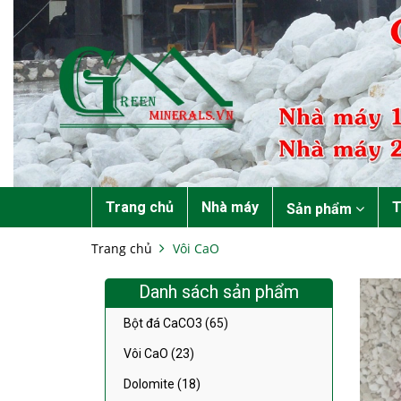
Trang chủ
Nhà máy
T
Sản phẩm
Trang chủ
Vôi CaO
Danh sách sản phẩm
Bột đá CaCO3 (65)
Vôi CaO (23)
Dolomite (18)