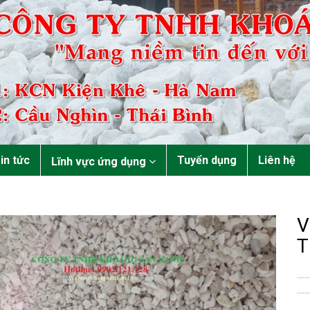
in tức
Tuyển dụng
Liên hệ
Lĩnh vực ứng dụng
V
T