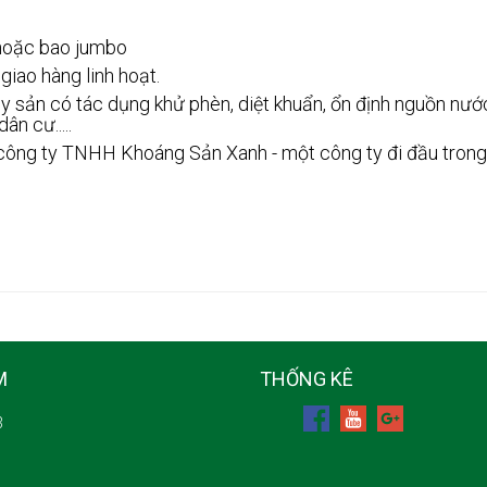
hoặc bao jumbo
iao hàng linh hoạt.
ản có tác dụng khử phèn, diệt khuẩn, ổn định nguồn nước, 
ân cư.....
công ty TNHH Khoáng Sản Xanh - một công ty đi đầu trong 
M
THỐNG KÊ
3