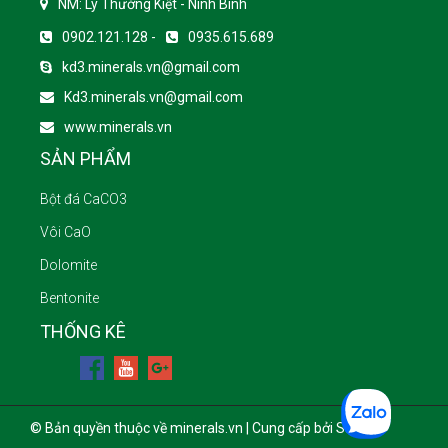
NM: Lý Thường Kiệt - Ninh Bình
0902.121.128 -
0935.615.689
kd3.minerals.vn@gmail.com
Kd3.minerals.vn@gmail.com
www.minerals.vn
SẢN PHẨM
Bột đá CaCO3
Vôi CaO
Dolomite
Bentonite
THỐNG KÊ
© Bản quyền thuộc về minerals.vn | Cung cấp bởi Sapo