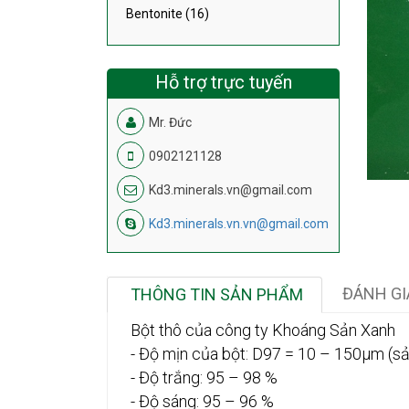
Bentonite (16)
Hỗ trợ trực tuyến
Mr. Đức
0902121128
Kd3.minerals.vn@gmail.com
Kd3.minerals.vn.vn@gmail.com
ĐÁNH GI
THÔNG TIN SẢN PHẨM
Bột thô của công ty Khoáng Sản Xanh
- Độ mịn của bột: D97 = 10 – 150µm (sả
- Độ trắng: 95 – 98 %
- Độ sáng: 95 – 96 %