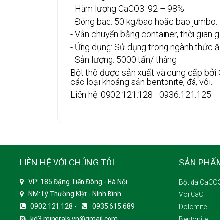
- Hàm lượng CaCO3: 92 – 98%
- Đóng bao: 50 kg/bao hoặc bao jumbo.
- Vận chuyển bằng container, thời gian g
- Ứng dụng: Sử dụng trong ngành thức ă
- Sản lượng: 5000 tấn/ tháng
Bột thô được sản xuất và cung cấp bởi 
các loại khoáng sản bentonite, đá, vôi..
Liên hệ: 0902.121.128 - 0936.121.125
LIÊN HỆ VỚI CHÚNG TÔI
SẢN PHẨ
VP: 185 Đặng Tiến Đông - Hà Nội
Bột đá CaCO
NM: Lý Thường Kiệt - Ninh Bình
Vôi CaO
0902.121.128 -
0935.615.689
Dolomite
kd3.minerals.vn@gmail.com
Bentonite