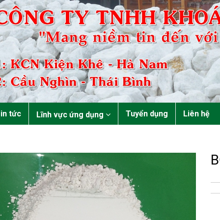
in tức
Tuyển dụng
Liên hệ
Lĩnh vực ứng dụng
B