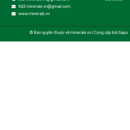
Kd3.minerals.vn@gmail.com
www.minerals.vn
© Bản quyền thuộc về minerals.vn | Cung cấp bởi Sapo