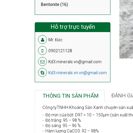
Bentonite (16)
Hỗ trợ trực tuyến
Mr. Đức
0902121128
Kd3.minerals.vn@gmail.com
Kd3.minerals.vn.vn@gmail.com
ĐÁNH GI
THÔNG TIN SẢN PHẨM
Công tyTNHH Khoáng Sản Xanh chuyên sản xu
- Độ mịn của bột: D97 = 10 – 150µm (sản xuất th
- Độ trắng: 95 – 98 %
- Độ sáng: 95 – 96 %
- Hàm lượng CaCO3: 92 – 98%