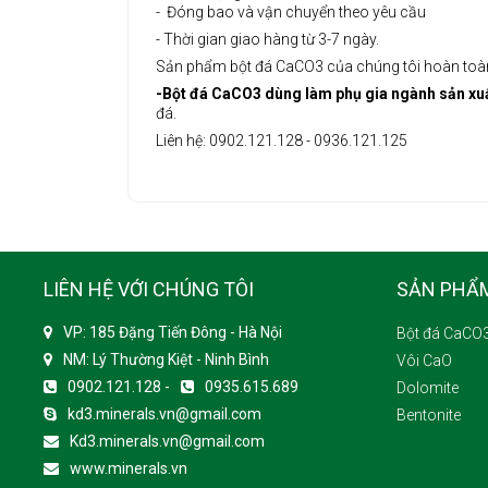
- Đóng bao và vận chuyển theo yêu cầu
- Thời gian giao hàng từ 3-7 ngày.
Sản phẩm bột đá CaCO3 của chúng tôi hoàn toàn 
-Bột đá CaCO3 dùng làm phụ gia ngành sản xu
đá.
Liên hệ: 0902.121.128 - 0936.121.125
LIÊN HỆ VỚI CHÚNG TÔI
SẢN PHẨ
VP: 185 Đặng Tiến Đông - Hà Nội
Bột đá CaCO
NM: Lý Thường Kiệt - Ninh Bình
Vôi CaO
0902.121.128 -
0935.615.689
Dolomite
kd3.minerals.vn@gmail.com
Bentonite
Kd3.minerals.vn@gmail.com
www.minerals.vn