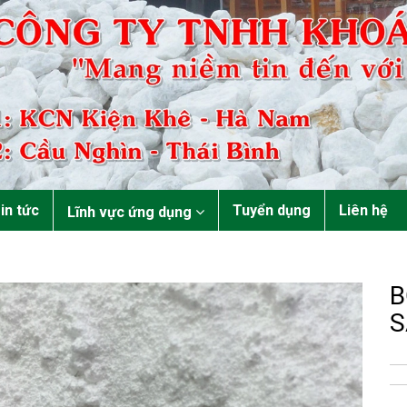
in tức
Tuyển dụng
Liên hệ
Lĩnh vực ứng dụng
B
S