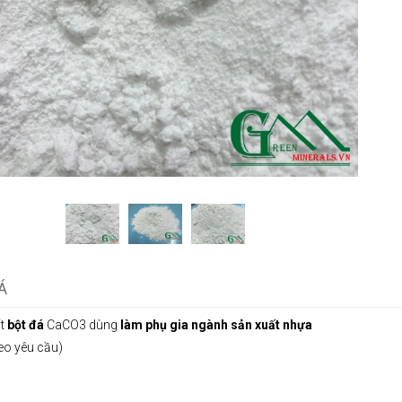
Á
ất
bột
đá
CaCO3 dùng
làm
phụ gia ngành sản xuất nhựa
eo yêu cầu)